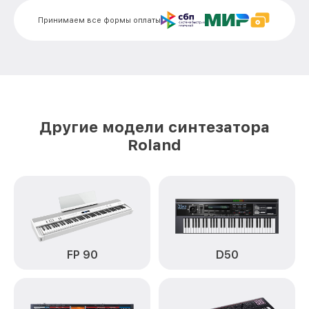
Ремонт механизма клавиш UNO-DS61
от 1500₽
Roland
Принимаем все формы оплаты
Чистка клавиатуры UNO-DS61 Roland
от 800₽
Ремонт клавиш UNO-DS61 Roland
от 1500₽
Замена клавиш и уплотнителей UNO-
от 1000₽
DS61 Roland
Другие модели синтезатора
Чистка и профилактика
от 1200₽
Roland
внутрикорпусная UNO-DS61 Roland
Ремонт корпусных элементов UNO-DS61
от 1800₽
Roland
Восстановление после попадания влаги
от 1500₽
UNO-DS61 Roland
Прошивка (Обновление ПО) UNO-DS61
от 1000₽
FP 90
D50
Roland
Замена стоковых потенциометров UNO-
от 2000₽
DS61 Roland