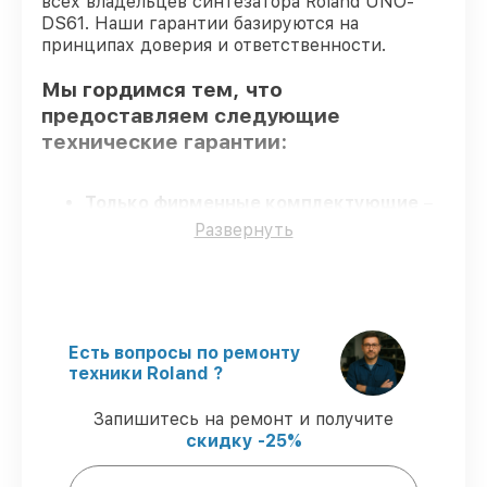
всех владельцев синтезатора Roland UNO-
DS61. Наши гарантии базируются на
принципах доверия и ответственности.
Мы гордимся тем, что
предоставляем следующие
технические гарантии:
Только фирменные комплектующие
–
только подлинные комплектующие.
Развернуть
Сертифицированные инженеры
– все
работники проходят обязательное
обучение и ежегодную аттестацию, что
подтверждает их уровень мастерства.
Выполнение работ вовремя
–
Есть вопросы по ремонту
восстановление синтезатора UNO-DS61
техники Roland ?
выполняется строго в оговоренные
сроки.
Запишитесь на ремонт и получите
Сервис с гарантией
– все работы по
скидку -25%
восстановлению проводятся с
официальной гарантией.