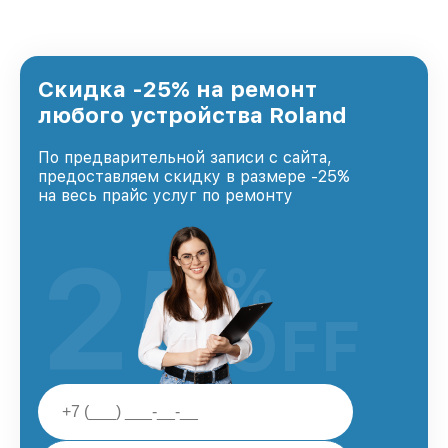
стремимся к тому, чтобы каждый клиент был
удовлетворен скоростью и качеством
предоставляемых услуг. Наша цель — стать
лучшим сервисным центром Roland в городе
Краснодаре, постоянно повышая уровень
Скидка -25% на ремонт
доверия и лояльности наших клиентов.
любого устройства Roland
По предварительной записи с сайта,
предоставляем скидку в размере -25%
на весь прайс услуг по ремонту
25
%
OFF