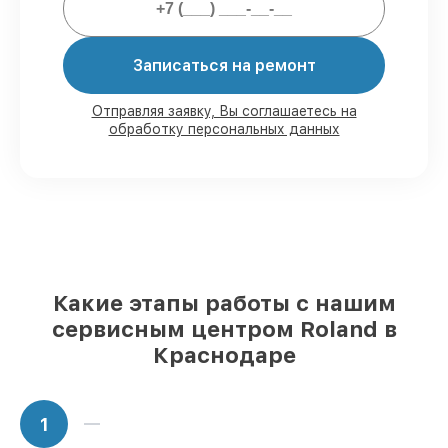
Мы гарантируем:
Записаться на ремонт
80%
работ в присутствии заказчика
90%
комплектующих для синтезаторов
Отправляя заявку, Вы соглашаетесь на
обработку персональных данных
имеются в наличии или доступны для
быстрой доставки
Качественные реплики и
оригинальные детали по вашему
выбору
– с учётом всех запросов
85%
работ быстро и без задержек, при
немедленном начале работ
Какие этапы работы с нашим
сервисным центром Roland в
Краснодаре
1